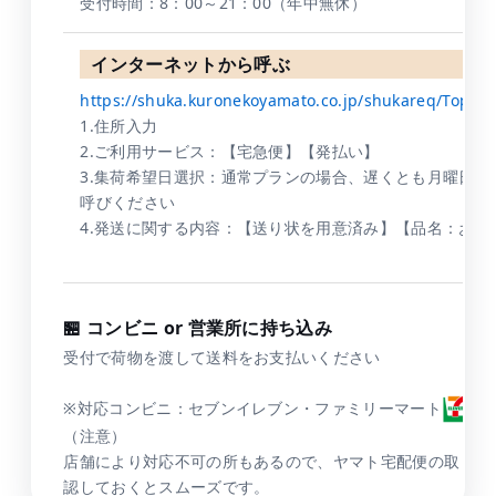
受付時間：8：00～21：00（年中無休）
インターネットから呼ぶ
https://shuka.kuronekoyamato.co.jp/shukareq/TopActi
1.住所入力
2.ご利用サービス：【宅急便】【発払い】
3.集荷希望日選択：通常プランの場合、遅くとも月曜日の
呼びください
4.発送に関する内容：【送り状を用意済み】【品名：おも
🏪 コンビニ or 営業所に持ち込み
受付で荷物を渡して送料をお支払いください
※対応コンビニ：セブンイレブン・ファミリーマート
（注意）
店舗により対応不可の所もあるので、ヤマト宅配便の取り扱
認しておくとスムーズです。