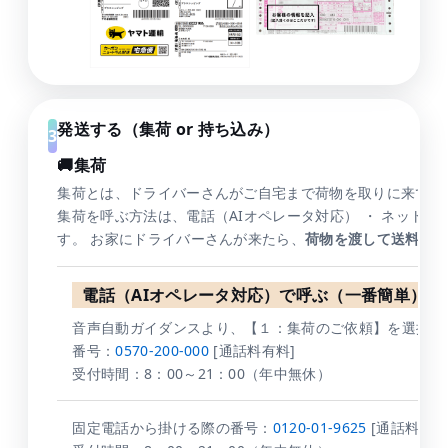
発送する（集荷 or 持ち込み）
🚚集荷
集荷とは、ドライバーさんがご自宅まで荷物を取りに来てく
集荷を呼ぶ方法は、電話（AIオペレータ対応） ・ ネット依
す。 お家にドライバーさんが来たら、
荷物を渡して送料を
電話（AIオペレータ対応）で呼ぶ（一番簡単）
音声自動ガイダンスより、【１：集荷のご依頼】を選択下
番号：
0570-200-000
[通話料有料]
受付時間：8：00～21：00（年中無休）
固定電話から掛ける際の番号：
0120-01-9625
[通話料有料