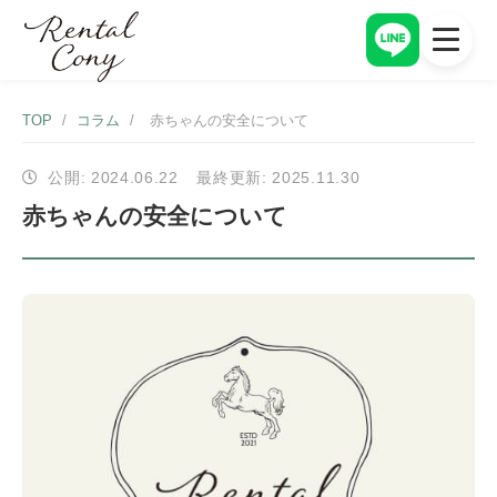
アイテム一覧
トップページ
TOP
/
コラム
/
赤ちゃんの安全について
TOP PAGE
ITEM
レンタルの流れ
アイテム一覧
FLOW
ITEM
公開: 2024.06.22
最終更新: 2025.11.30
料金
オプション一覧
OPTION
PRICE
赤ちゃんの安全について
CONYについて
レンタルの流れ
CONY
ITEM
料金
PRICE
お客様レビュー
CONY
CONYについて
CONY
よくある質問
CONY