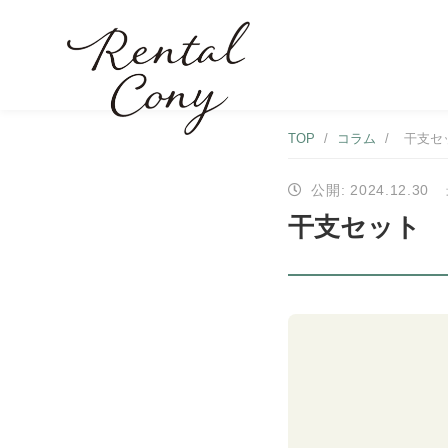
TOP
/
コラム
/
干支セ
公開: 2024.12.30
干支セット