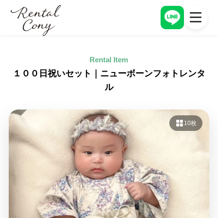
アイテム一覧
トップページ
Rental Item
TOP PAGE
ITEM
アイテム一覧
レンタルの流れ
１００日祝いセット｜ニューボーンフォトレンタ
ITEM
FLOW
ル
オプション一覧
料金
OPTION
PRICE
レンタルの流れ
CONYについて
ITEM
CONY
10枚
料金
PRICE
お客様レビュー
CONY
CONYについて
CONY
よくある質問
CONY