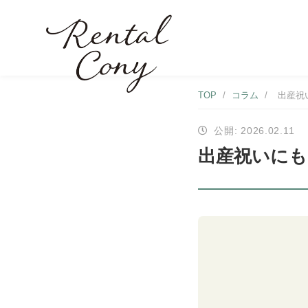
TOP
/
コラム
/
出産祝
公開: 2026.02.11
出産祝いに