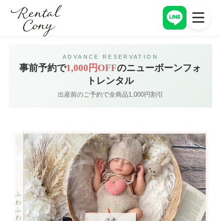
アイテム一覧
トップページ
ADVANCE RESERVATION
TOP PAGE
ITEM
事前予約で
1,000円OFF
のニューボーンフォ
アイテム一覧
レンタルの流れ
トレンタル
ITEM
FLOW
オプション一覧
料金
出産前のご予約で全商品1,000円割引
OPTION
PRICE
レンタルの流れ
CONYについて
ITEM
CONY
料金
PRICE
お客様レビュー
CONY
CONYについて
CONY
よくある質問
CONY