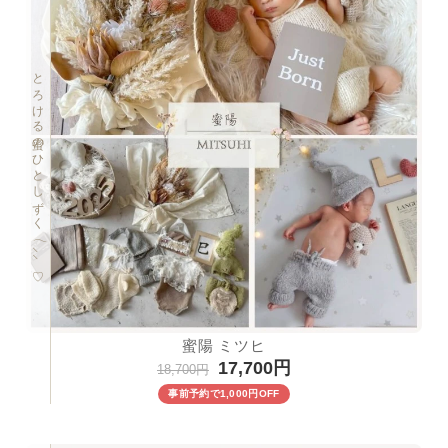
とろける蜜のひとしずく𓂃⸝⸝♡
蜜陽 ミツヒ
17,700円
18,700円
事前予約で1,000円OFF