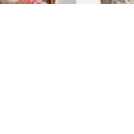
CONY(コニー)はSTORYを大切に考えております
「美しい写真を撮る」のみで無く、その先のご家族の
STORYを大切に。
家族皆で撮影をして『写真と共に想いを残す』 体験を
楽しんでいただきたいです
ご縁のあった全ての赤ちゃんとご家族様に愛を込め
て‥
代表 木下
ニューボーンフォトレンタルについて
自宅で簡単に撮れる赤ちゃんの思い出
ニューボーンフォトレンタルとは ▼