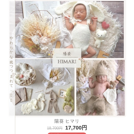
やわらかな光につつまれて𓂃❁⃘
陽葵 ヒマリ
17,700円
18,700円