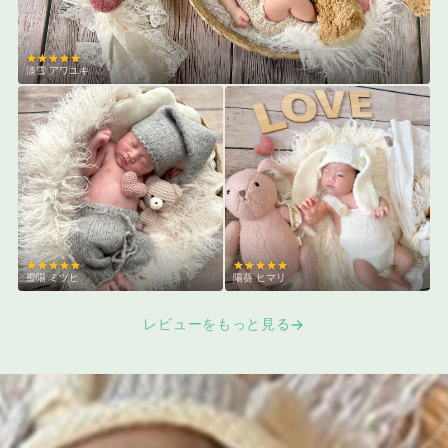
淡雪 アワユキ
蜜陽 ミツヒ
陽葵 ヒマリ
レビューをもっと見る