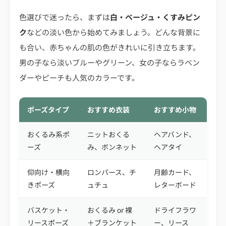
色選びで迷ったら、まずは
白・ベージュ・くすみピン
ク
などの淡い色から始めてみましょう。どんな背景に
も合い、赤ちゃんの肌の色がきれいに引き立ちます。
男の子なら淡いブルーやグリーン、女の子ならラベン
ダーやピーチも人気のカラーです。
ポーズタイプ
おすすめ衣装
おすすめ小物
おくるみ系ポ
ニットおくる
ヘアバンド、
ーズ
み、ボンネット
ヘアタイ
仰向け・横向
ロンパース、チ
月齢カード、
きポーズ
ュチュ
レターボード
バスケット・
おくるみ or 裸
ドライフラワ
リースポーズ
＋ブランケット
ー、リース