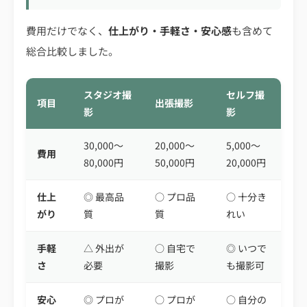
費用だけでなく、
仕上がり・手軽さ・安心感
も含めて
総合比較しました。
スタジオ撮
セルフ撮
項目
出張撮影
影
影
30,000〜
20,000〜
5,000〜
費用
80,000円
50,000円
20,000円
仕上
◎ 最高品
○ プロ品
○ 十分き
がり
質
質
れい
手軽
△ 外出が
○ 自宅で
◎ いつで
さ
必要
撮影
も撮影可
安心
◎ プロが
○ プロが
○ 自分の