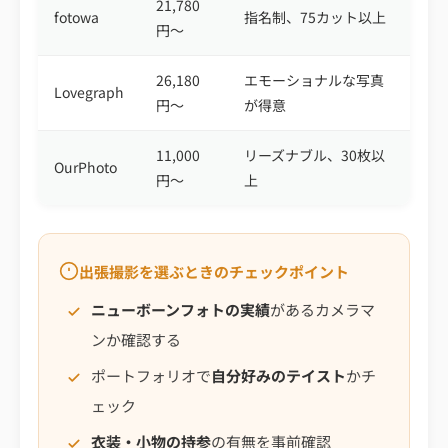
21,780
fotowa
指名制、75カット以上
円〜
26,180
エモーショナルな写真
Lovegraph
円〜
が得意
11,000
リーズナブル、30枚以
OurPhoto
円〜
上
出張撮影を選ぶときのチェックポイント
ニューボーンフォトの実績
があるカメラマ
ンか確認する
ポートフォリオで
自分好みのテイスト
かチ
ェック
衣装・小物の持参
の有無を事前確認