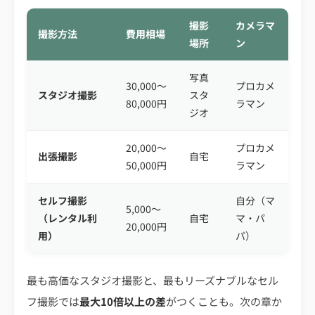
撮影
カメラマ
撮影方法
費用相場
場所
ン
写真
30,000〜
プロカメ
スタジオ撮影
スタ
80,000円
ラマン
ジオ
20,000〜
プロカメ
出張撮影
自宅
50,000円
ラマン
セルフ撮影
自分（マ
5,000〜
（レンタル利
自宅
マ・パ
20,000円
用）
パ）
最も高価なスタジオ撮影と、最もリーズナブルなセル
フ撮影では
最大10倍以上の差
がつくことも。次の章か