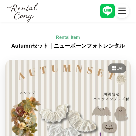
アイテム一覧
トップページ
Rental Item
TOP PAGE
ITEM
アイテム一覧
レンタルの流れ
Autumnセット｜ニューボーンフォトレンタル
ITEM
FLOW
オプション一覧
料金
OPTION
PRICE
1枚
レンタルの流れ
CONYについて
ITEM
CONY
料金
PRICE
お客様レビュー
CONY
CONYについて
CONY
よくある質問
CONY