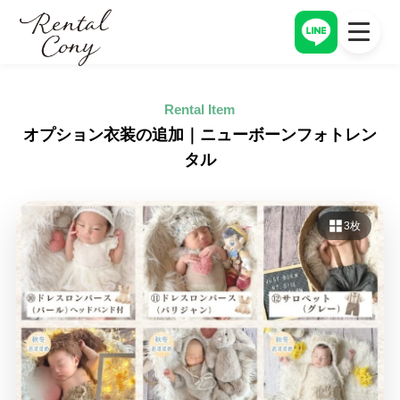
アイテム一覧
トップページ
Rental Item
TOP PAGE
ITEM
アイテム一覧
レンタルの流れ
オプション衣装の追加｜ニューボーンフォトレン
ITEM
FLOW
タル
オプション一覧
料金
OPTION
PRICE
レンタルの流れ
CONYについて
ITEM
CONY
3枚
料金
PRICE
お客様レビュー
CONY
CONYについて
CONY
よくある質問
CONY