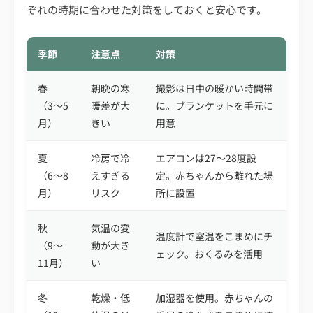
ぞれの時期に合わせた対策をしておくと安心です。
季節
注意点
対策
春
朝晩の寒
撮影は日中の暖かい時間帯
（3〜5
暖差が大
に。ブランケットを手元に
月）
きい
用意
夏
冷房で冷
エアコンは27〜28度設
（6〜8
えすぎる
定。赤ちゃんから離れた場
月）
リスク
所に設置
秋
気温の変
温度計で室温をこまめにチ
（9〜
動が大き
ェック。おくるみを活用
11月）
い
冬
乾燥・低
加湿器を使用。赤ちゃんの